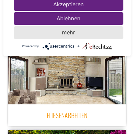
Akzeptieren
Ablehnen
mehr
DENKMALPFLEGE
Powered by
&
FLIESENARBEITEN